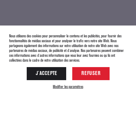
Nous utilisons des cookies pour personnaliser le contenu et les publicités, pour fournir des
fonctionnalités de médias sociaux et pour analyser le trafic vers notre site Web. Nous
partageons également des informations sur votre utilisation de notre site Web avec nos
partenaires de médias sociaux, de publicité et d`analyse. Nos partenaires peuvent combiner
ces informations avec d`autres informations que vous leur avez fournies ou qu`ils ont
collectées dans le cadre de votre utilisation des services.
SKI DE TRAVESIA
J`ACCEPTE
REFUSER
Modifier les paramètres
2018
Copyright© Gite le Rocher
33 (0)476 799 646