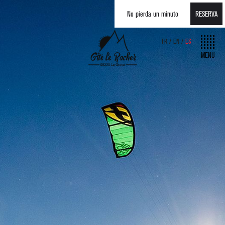
No pierda un minuto
RESERVA
FR
EN
ES
MENU