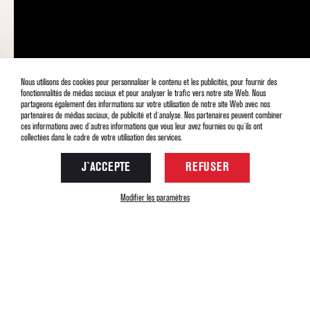
Nous utilisons des cookies pour personnaliser le contenu et les publicités, pour fournir des
fonctionnalités de médias sociaux et pour analyser le trafic vers notre site Web. Nous
partageons également des informations sur votre utilisation de notre site Web avec nos
partenaires de médias sociaux, de publicité et d`analyse. Nos partenaires peuvent combiner
ces informations avec d`autres informations que vous leur avez fournies ou qu`ils ont
collectées dans le cadre de votre utilisation des services.
J`ACCEPTE
REFUSER
Modifier les paramètres
Back
2018
Copyright© Gite le Rocher
33 (0)476 799 646