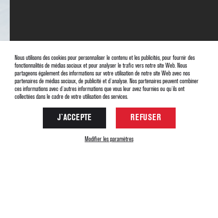
Nous utilisons des cookies pour personnaliser le contenu et les publicités, pour fournir des
fonctionnalités de médias sociaux et pour analyser le trafic vers notre site Web. Nous
partageons également des informations sur votre utilisation de notre site Web avec nos
partenaires de médias sociaux, de publicité et d`analyse. Nos partenaires peuvent combiner
ces informations avec d`autres informations que vous leur avez fournies ou qu`ils ont
collectées dans le cadre de votre utilisation des services.
J`ACCEPTE
REFUSER
Modifier les paramètres
Back
2018
Copyright© Gite le Rocher
33 (0)476 799 646