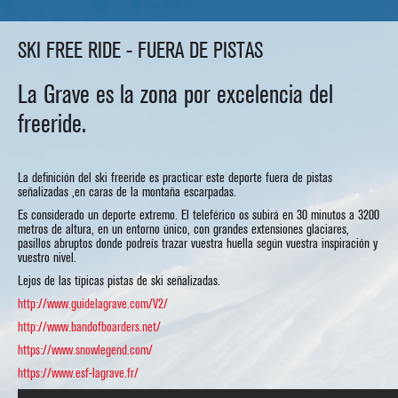
SKI FREE RIDE - FUERA DE PISTAS
La Grave es la zona por excelencia del
freeride.
La definición del ski freeride es practicar este deporte fuera de pistas
señalizadas ,en caras de la montaña escarpadas.
Es considerado un deporte extremo. El teleférico os subirá en 30 minutos a 3200
metros de altura, en un entorno único, con grandes extensiones glaciares,
pasillos abruptos donde podreís trazar vuestra huella según vuestra inspiración y
vuestro nivel.
Lejos de las típicas pistas de ski señalizadas.
http://www.guidelagrave.com/V2/
http://www.bandofboarders.net/
https://www.snowlegend.com/
https://www.esf-lagrave.fr/