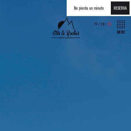
No pierda un minuto
RESERVA
FR
EN
ES
MENU