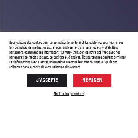
Nous utilisons des cookies pour personnaliser le contenu et les publicités, pour fournir des
fonctionnalités de médias sociaux et pour analyser le trafic vers notre site Web. Nous
partageons également des informations sur votre utilisation de notre site Web avec nos
partenaires de médias sociaux, de publicité et d`analyse. Nos partenaires peuvent combiner
ces informations avec d`autres informations que vous leur avez fournies ou qu`ils ont
SKI DE RANDONNÉE
collectées dans le cadre de votre utilisation des services.
J`ACCEPTE
REFUSER
Modifier les paramètres
2, place de la Salle des Fêtes - 05320
La Grave France
2018
Copyright© Gite le Rocher