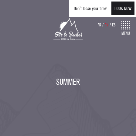
Don't loose your time!
BOOK NOW
FR
EN
ES
MENU
SUMMER