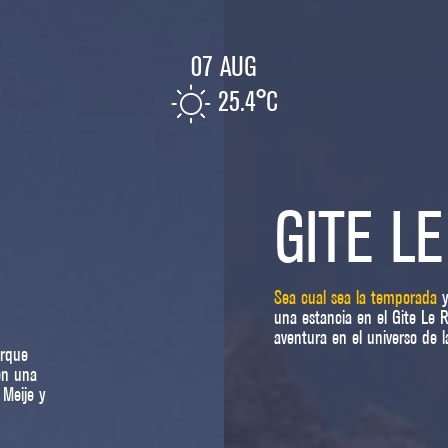
07 AUG
25.4°C
GITE L
Sea cual sea la temporada
y
una estancia en el Gite Le 
aventura en el universo de l
arque
on una
 Meije y