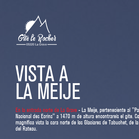
VISTA A
LA MEIJE
En la entrada norte de La Grave
- La Meije, perteneciente al "P
Nacional des Ecrins" a 1470 m de altura encontrareís el gite. C
magnífica vista la cara norte de los Glaciares de Tabuchet, de la
del Rateau.