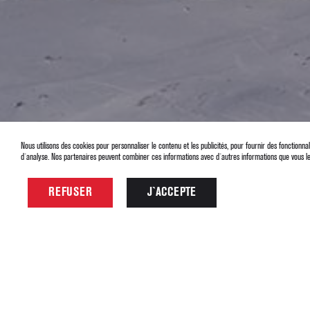
Nous utilisons des cookies pour personnaliser le contenu et les publicités, pour fournir des fonctionn
d`analyse. Nos partenaires peuvent combiner ces informations avec d`autres informations que vous leur 
REFUSER
J`ACCEPTE
Oops, an error occurred! Code: 2026080701190616454b00